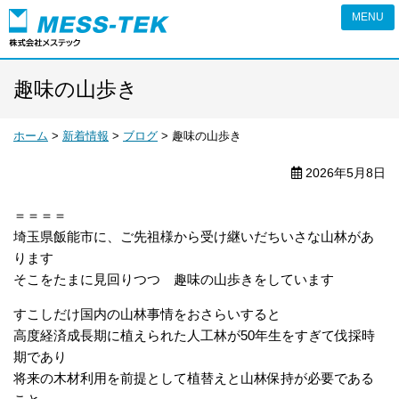
ピエゾの株式会社メステック
趣味の山歩き
ホーム
>
新着情報
>
ブログ
>
趣味の山歩き
2026年5月8日
＝＝＝＝
埼玉県飯能市に、ご先祖様から受け継いだちいさな山林があ
ります
そこをたまに見回りつつ 趣味の山歩きをしています
すこしだけ国内の山林事情をおさらいすると
高度経済成長期に植えられた人工林が50年生をすぎて伐採時
期であり
将来の木材利用を前提として植替えと山林保持が必要である