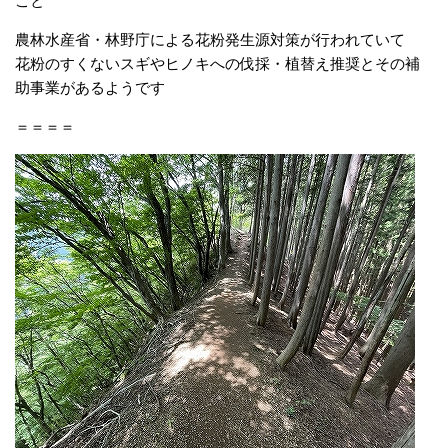
こと
農林水産省・林野庁による花粉発生源対策が行われていて
花粉のすくないスギやヒノキへの伐採・植替え推奨とその補
助事業があるようです
＝＝＝＝