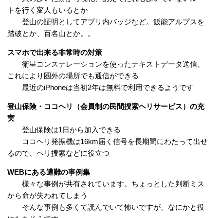
トを行く変人もいるとか
登山の証明としてアプリ内バッジなど。飯能アルプスを
踏破とか、百名山とか。。
スマホで出来る非常時の対策
衛星コンステレーションを使ったテキストデータ送信、
これにより圏外の場所でも通信ができる
最近のiPhoneは当初2年は無料で利用できるようです
登山保険・ココヘリ（会員制の民間捜索ヘリサービス）の充
実
登山保険は1日から加入できる
ココヘリ発振機は16km届く信号を長期間にわたって出せ
るので、ヘリ捜索などに役立つ
WEBにある遭難の事例集
様々な事例が共有されています。ちょっとした判断ミス
から命が失われてしまう
そんな事例も多くて読んでいて怖いですが、なにかと役